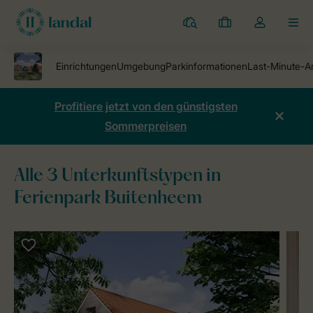
Ferienparks
Meine
Dropdown-
MEN
Buchungen
Menü
meines
Kontos
öffnen
Profitiere jetzt von den günstigsten
Sommerpreisen
Alle 3 Unterkunftstypen in
Ferienpark Buitenheem
Ferienparks
Ferienpark Buitenheem
Unterkünfte