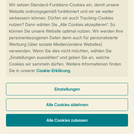
Sicher und schnell zur Online-Buchung
Sichere Datenübertragung
Sicheres Bezahlen
Sicherstellung Deiner Privatsphäre
Weitere Informationen und Einstellungen
Allgemeine Bedingungen
Impressum
Datenschutz
Cookies und Banner
Barrierefreiheit
© 2026 Landal GreenParks GmbH
Unterkünfte & Preise