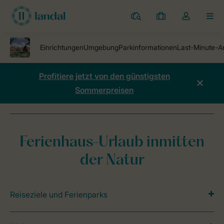
Ferienparks
Meine
Dropdown-
MEN
Buchungen
Menü
meines
Kontos
öffnen
Profitiere jetzt von den günstigsten
Sommerpreisen
Ferienparks
Ferienpark Buitenheem
Preise vergleichen
Ferienhaus-Urlaub inmitten
der Natur
Reiseziele und Ferienparks