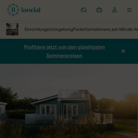
Ferienparks
Meine
Dropdown-
MEN
Buchungen
Menü
meines
Kontos
öffnen
Profitiere jetzt von den günstigsten
Sommerpreisen