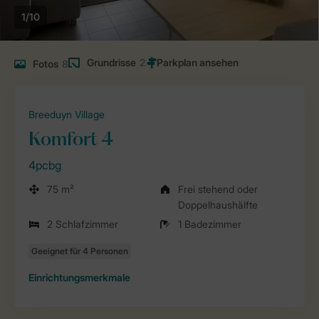
1/10
Grundrisse
2
Fotos
8
Breeduyn Village
Komfort 4
4pcbg
75 m²
Frei stehend oder
Doppelhaushälfte
2 Schlafzimmer
1 Badezimmer
Einrichtungsmerkmale