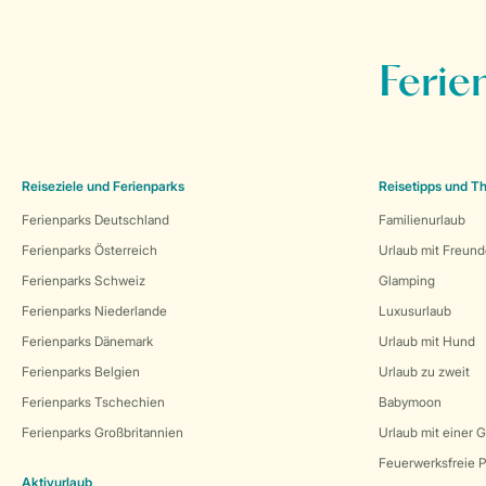
Ferie
Reiseziele und Ferienparks
Reisetipps und 
Ferienparks Deutschland
Familienurlaub
Ferienparks Österreich
Urlaub mit Freun
Ferienparks Schweiz
Glamping
Ferienparks Niederlande
Luxusurlaub
Ferienparks Dänemark
Urlaub mit Hund
Ferienparks Belgien
Urlaub zu zweit
Ferienparks Tschechien
Babymoon
Ferienparks Großbritannien
Urlaub mit einer 
Feuerwerksfreie P
Aktivurlaub