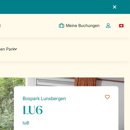
t
Meine Buchungen
Switc
Dropdown-Me
Bospark Lunsbergen
LU6
lu6