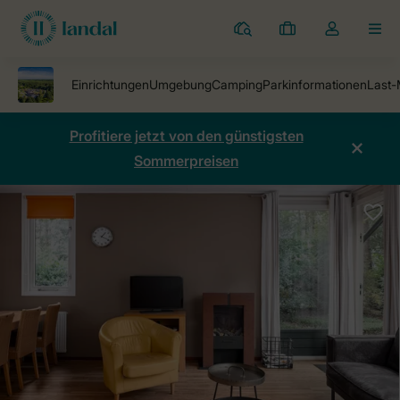
Ferienparks
Meine
Dropdown-
MEN
Buchungen
Menü
meines
Kontos
öffnen
Profitiere jetzt von den günstigsten
Sommerpreisen