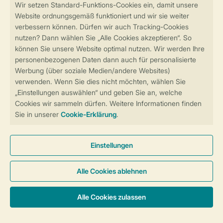
Sicher und schnell zur Online-Buchung
Sichere Datenübertragung
Sicheres Bezahlen
Sicherstellung Deiner Privatsphäre
Weitere Informationen und Einstellungen
Allgemeine Bedingungen
Impressum
Datenschutz
Cookies und Banner
Barrierefreiheit
© 2026 Landal GreenParks GmbH