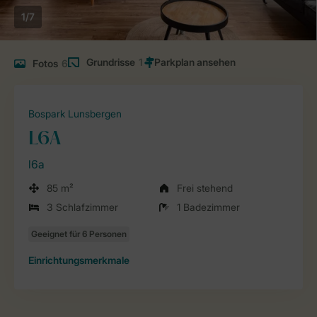
1/7
Grundrisse
1
Fotos
6
Bospark Lunsbergen
L6A
l6a
85 m²
Frei stehend
3 Schlafzimmer
1 Badezimmer
Einrichtungsmerkmale