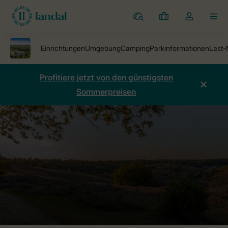
Ferienparks
Meine
Dropdown-
MEN
Buchungen
Menü
meines
Kontos
öffnen
Profitiere jetzt von den günstigsten
Sommerpreisen
Ferienparks
Bospark Lunsbergen
Preise vergleichen