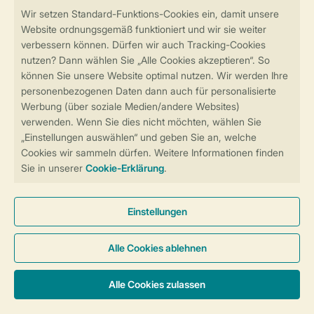
Sicher und schnell zur Online-Buchung
Sichere Datenübertragung
Sicheres Bezahlen
Sicherstellung Deiner Privatsphäre
Weitere Informationen und Einstellungen
Allgemeine Bedingungen
Impressum
Datenschutz
Cookies und Banner
Barrierefreiheit
© 2026 Landal GreenParks GmbH
Unterkünfte & Preise