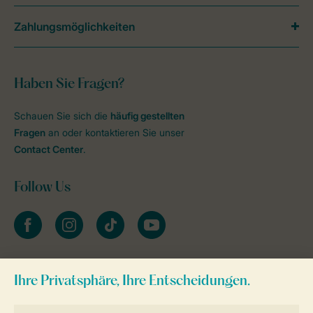
Zahlungsmöglichkeiten
Haben Sie Fragen?
Schauen Sie sich die
häufig gestellten
Fragen
an oder kontaktieren Sie unser
Contact Center
.
Follow Us
facebook
instagram
tiktok
youtube
Zum Newsletter anmelden