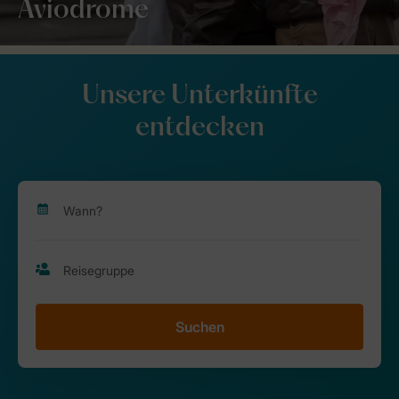
Aviodrome
Unsere Unterkünfte
entdecken
Suchen