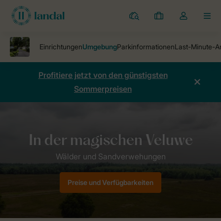
Ferienparks
Meine
Dropdown-
MEN
Buchungen
Menü
meines
Kontos
öffnen
Profitiere jetzt von den günstigsten
Sommerpreisen
Ferienparks
Bospark De Schaapskooi
Umgebung
Preise und Verfügbarkeiten