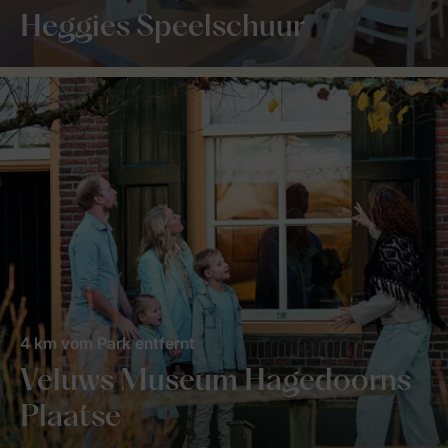
Heggies Speelschuur
4 km vom Park entfernt
Veluws Museum Hagedoorns
Plaatse