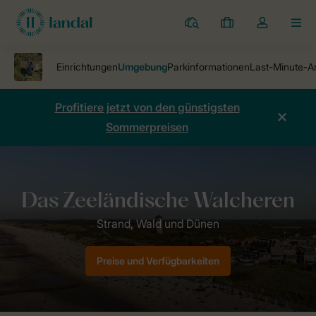
Ferienparks
Meine
Dropdown-
MEN
Buchungen
Menü
meines
Kontos
öffnen
Profitiere jetzt von den günstigsten
Sommerpreisen
Ferienparks
Ferienpark Bos en Duin
Umgebung Bos en Duin
Preise und Verfügbarkeiten