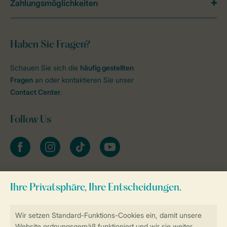
Zahlungsmöglichkeiten
Haben Sie Fragen?
Schauen Sie sich die
häufig gestellten
Fragen
an oder kontaktieren Sie unser
Contact Center
.
Follow Us
facebook
instagram
tiktok
youtube
Zum Newsletter anmelden