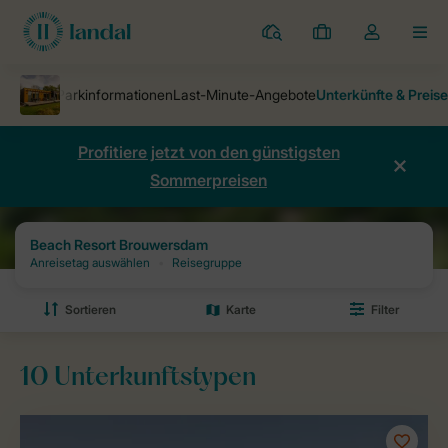
Ferienparks
Meine
Dropdown-
MEN
Buchungen
Menü
meines
Kontos
öffnen
Profitiere jetzt von den günstigsten
Sommerpreisen
Ferienparks
Beach Resort Brouwersdam
Preise und Verfügbarkeit