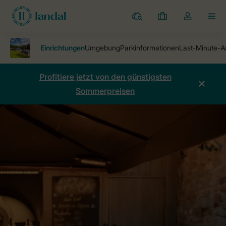
Ferienparks
Meine
Dropdown-
MEN
Buchungen
Menü
meines
Kontos
öffnen
Profitiere jetzt von den günstigsten
Sommerpreisen
Ferienparks
Ferienpark Aysgarth
Einrichtungen