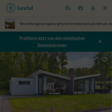
Ferienparks
Meine
Dropdown-
MEN
Buchungen
Menü
meines
Kontos
öffnen
Profitiere jetzt von den günstigsten
Sommerpreisen