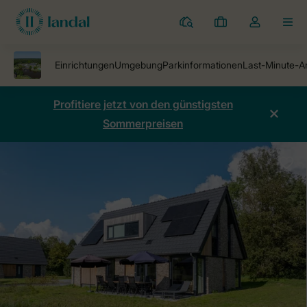
Ferienparks
Meine
Dropdown-
MEN
Buchungen
Menü
meines
Kontos
öffnen
Profitiere jetzt von den günstigsten
Sommerpreisen