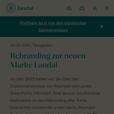
Ferienparks
Meine
Dropdown-
MEN
Buchungen
Menü
meines
Profitiere jetzt von den günstigsten
Kontos
Sommerpreisen
öffnen
23-05-2025
| Neuigkeiten
Home
Neuigkeiten
Rebranding der neuen Marke Landal
Rebranding zur neuen
Marke Landal
Im Jahr 2023 haben wir Sie über den
Zusammenschluss von Roompot und Landal
GreenParks informiert. Eine daraus resultierende
Maßnahme ist das Rebranding aller Parks.
Inzwischen wurden die ersten sechs Roompot-