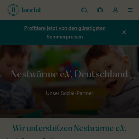
Ferienparks
Meine
Dropdown-
MEN
Buchungen
Menü
meines
Profitiere jetzt von den günstigsten
Kontos
Sommerpreisen
öffnen
Home
Nachhaltigkeit
Mensch und Natur
Nestwärme e.V. Deu
Wir unterstützen Nestwärme e.V.