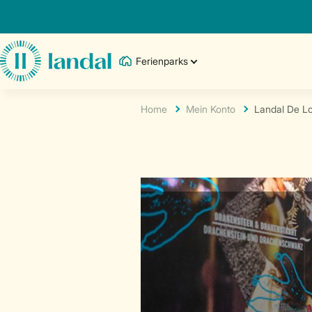
Ferienparks
Home
Mein Konto
Landal De Lo
accordionRenderingID