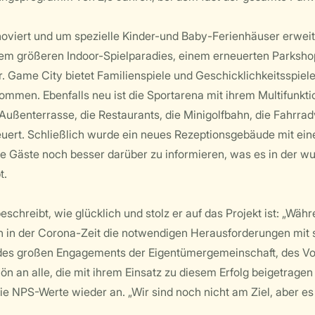
oviert und um spezielle Kinder-und Baby-Ferienhäuser erweite
m größeren Indoor-Spielparadies, einem erneuerten Parkshop 
 Game City bietet Familienspiele und Geschicklichkeitsspiele
ommen. Ebenfalls neu ist die Sportarena mit ihrem Multifunkt
Außenterrasse, die Restaurants, die Minigolfbahn, die Fahrra
ert. Schließlich wurde ein neues Rezeptionsgebäude mit ein
m die Gäste noch besser darüber zu informieren, was es in de
t.
chreibt, wie glücklich und stolz er auf das Projekt ist: „Wäh
ch in der Corona-Zeit die notwendigen Herausforderungen mit s
nk des großen Engagements der Eigentümergemeinschaft, des V
 an alle, die mit ihrem Einsatz zu diesem Erfolg beigetragen 
die NPS-Werte wieder an. „Wir sind noch nicht am Ziel, aber es 