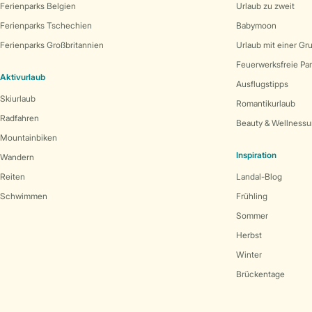
Ferienparks Belgien
Urlaub zu zweit
Ferienparks Tschechien
Babymoon
Ferienparks Großbritannien
Urlaub mit einer Gr
Feuerwerksfreie Pa
Aktivurlaub
Ausflugstipps
Skiurlaub
Romantikurlaub
Radfahren
Beauty & Wellnessu
Mountainbiken
Inspiration
Wandern
Reiten
Landal-Blog
Schwimmen
Frühling
Sommer
Herbst
Winter
Brückentage