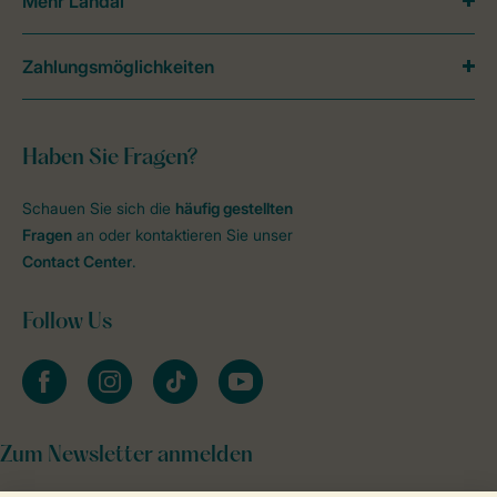
Mehr Landal
Zahlungsmöglichkeiten
Haben Sie Fragen?
Schauen Sie sich die
häufig gestellten
Fragen
an oder kontaktieren Sie unser
Contact Center
.
Follow Us
facebook
instagram
tiktok
youtube
Zum Newsletter anmelden