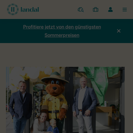
Ferienparks
Meine
Dropdown-
MEN
Buchungen
Menü
meines
Profitiere jetzt von den günstigsten
Kontos
Sommerpreisen
öffnen
Home
Mein Konto
100. Ferienpark