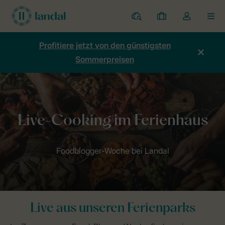
Ferienparks
Meine
Dropdown-
MEN
Buchungen
Menü
meines
Profitiere jetzt von den günstigsten
Kontos
Sommerpreisen
öffnen
Home
Die Landal-Welt
Park Stories
Live Cooking Events
Live aus unseren Ferienparks