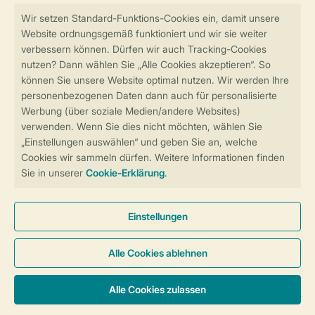
Sicher und schnell zur Online-Buchung
Sichere Datenübertragung
Sicheres Bezahlen
Sicherstellung Deiner Privatsphäre
Weitere Informationen und Einstellungen
Allgemeine Bedingungen
Impressum
Datenschutz
Cookies und Banner
Barrierefreiheit
© 2026 Landal GreenParks GmbH