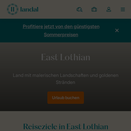
Ferienparks
Meine
Dropdown-
MEN
Buchungen
Menü
meines
Profitiere jetzt von den günstigsten
Kontos
Sommerpreisen
öffnen
Home
Länder
Vereinigtes Königreich
Schottland
East Lot
Urlaub buchen