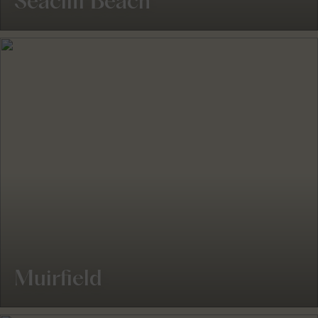
Seacliff Beach
Muirfield