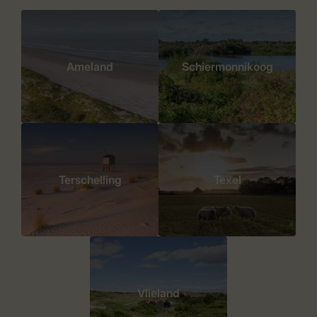
Ameland
Schiermonnikoog
Terschelling
Texel
Vlieland