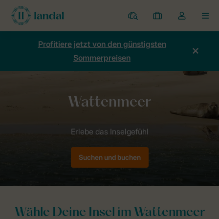
Ferienparks
Meine
Dropdown-
MEN
Buchungen
Menü
meines
Profitiere jetzt von den günstigsten
Kontos
Sommerpreisen
öffnen
Home
Länder
Niederlande
Wattenmeer
Suchen und buchen
Wähle Deine Insel im Wattenmeer