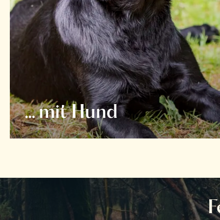
... mit Hund
F