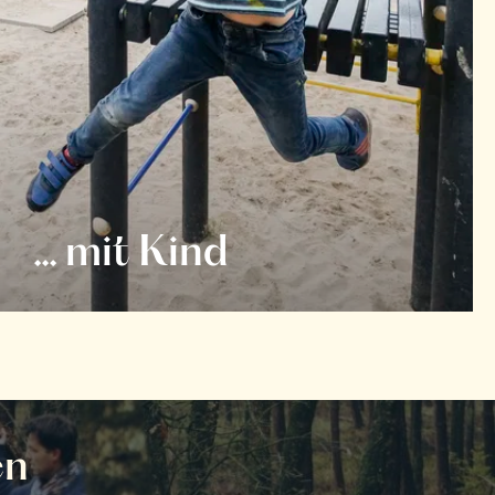
... mit Kind
en