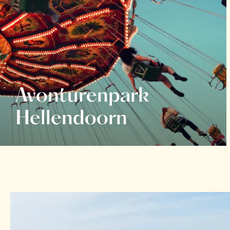
Avonturenpark
Hellendoorn