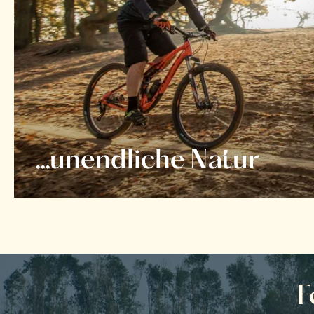
...unendliche Natur
F