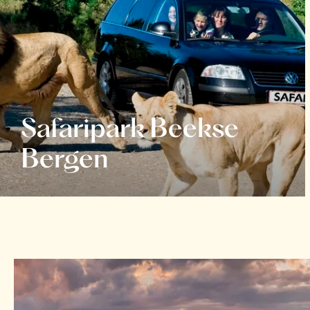
Safaripark Beekse
Bergen