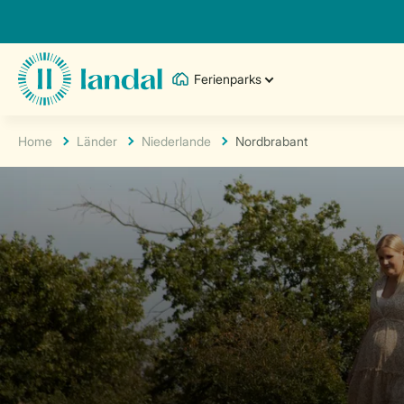
Ferienparks
Home
Länder
Niederlande
Nordbrabant