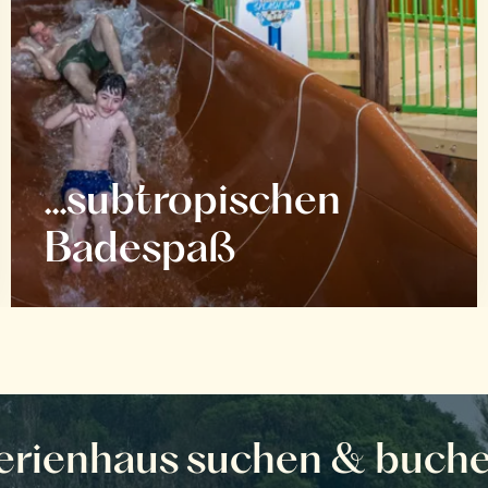
...subtropischen
Badespaß
erienhaus suchen & buch