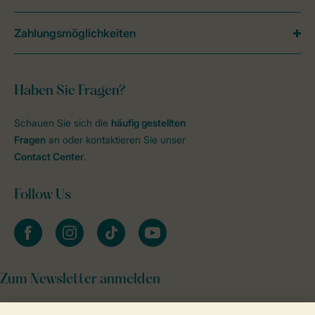
Zahlungsmöglichkeiten
Haben Sie Fragen?
Schauen Sie sich die
häufig gestellten
Fragen
an oder kontaktieren Sie unser
Contact Center
.
Follow Us
facebook
instagram
tiktok
youtube
Zum Newsletter anmelden