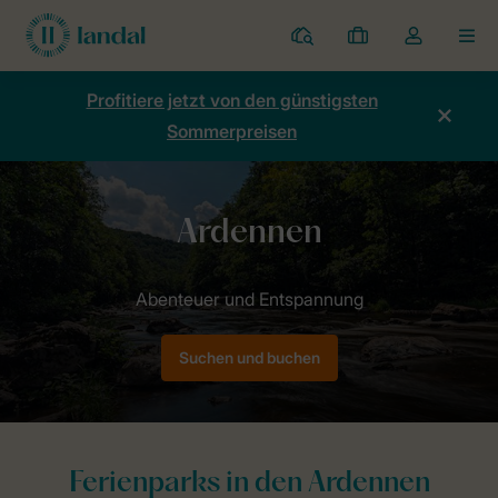
Ferienparks
Meine
Dropdown-
MEN
Buchungen
Menü
meines
Profitiere jetzt von den günstigsten
Kontos
Sommerpreisen
öffnen
Home
Länder
Belgien
Ardennen
Suchen und buchen