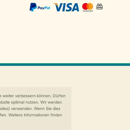
Sichere Datenübertragung
Sicheres Bezahlen
6 Landal GreenParks GmbH