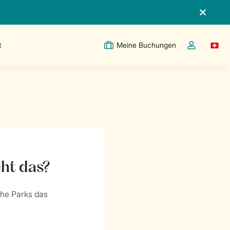
t
Meine Buchungen
Switc
Dropdown-Me