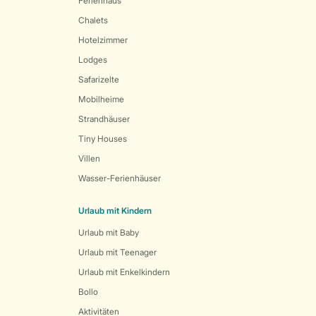
Ferienhaus
Chalets
Hotelzimmer
Lodges
Safarizelte
Mobilheime
Strandhäuser
Tiny Houses
Villen
Wasser-Ferienhäuser
Urlaub mit Kindern
Urlaub mit Baby
Urlaub mit Teenager
Urlaub mit Enkelkindern
Bollo
Aktivitäten