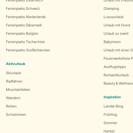
Ferienparks Österreich
Urlaub mit Freun
Ferienparks Schweiz
Glamping
Ferienparks Niederlande
Luxusurlaub
Ferienparks Dänemark
Urlaub mit Hund
Ferienparks Belgien
Urlaub zu zweit
Ferienparks Tschechien
Babymoon
Ferienparks Großbritannien
Urlaub mit einer 
Feuerwerksfreie P
Aktivurlaub
Ausflugstipps
Skiurlaub
Romantikurlaub
Radfahren
Beauty & Wellnes
Mountainbiken
Inspiration
Wandern
Reiten
Landal-Blog
Schwimmen
Frühling
Sommer
Herbst