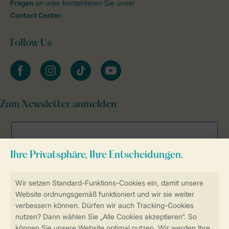
Fragen
an oder kontaktieren Sie unser
Contact Center
.
Follow Us
facebook
instagram
tiktok
youtube
Zum Newsletter anmelden
Sicher und schnell zur Online-Buchung
Sichere Datenübertragung
Sicheres Bezahlen