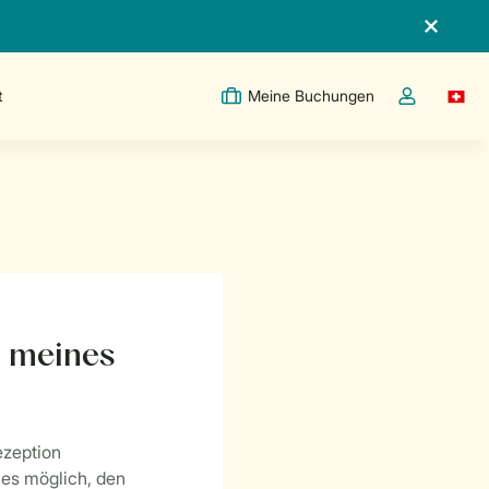
t
Meine Buchungen
Switc
Dropdown-Me