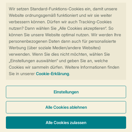
Sicher und schnell zur Online-Buchung
Sichere Datenübertragung
Sicheres Bezahlen
Sicherstellung Deiner Privatsphäre
Weitere Informationen und Einstellungen
Allgemeine Bedingungen
Impressum
Datenschutz
Cookies und Banner
Barrierefreiheit
© 2026 Landal GreenParks GmbH