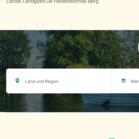
Landal Landgoed De Hellendoornse Berg