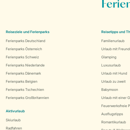
Ferie
Reiseziele und Ferienparks
Reisetipps und 
Ferienparks Deutschland
Familienurlaub
Ferienparks Österreich
Urlaub mit Freun
Ferienparks Schweiz
Glamping
Ferienparks Niederlande
Luxusurlaub
Ferienparks Dänemark
Urlaub mit Hund
Ferienparks Belgien
Urlaub zu zweit
Ferienparks Tschechien
Babymoon
Ferienparks Großbritannien
Urlaub mit einer 
Feuerwerksfreie P
Aktivurlaub
Ausflugstipps
Skiurlaub
Romantikurlaub
Radfahren