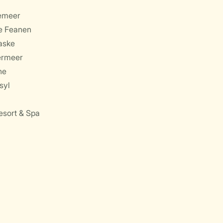
emeer
e Feanen
aske
ermeer
ne
syl
sort & Spa