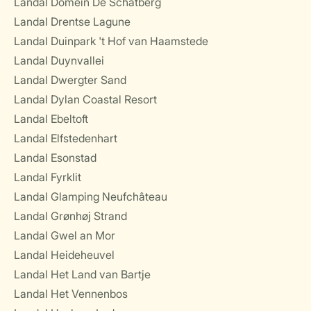
Landal Domein De Schatberg
Landal Drentse Lagune
Landal Duinpark 't Hof van Haamstede
Landal Duynvallei
Landal Dwergter Sand
Landal Dylan Coastal Resort
Landal Ebeltoft
Landal Elfstedenhart
Landal Esonstad
Landal Fyrklit
Landal Glamping Neufchâteau
Landal Grønhøj Strand
Landal Gwel an Mor
Landal Heideheuvel
Landal Het Land van Bartje
Landal Het Vennenbos