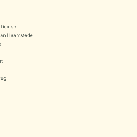
 Duinen
 van Haamstede
e
st
rug