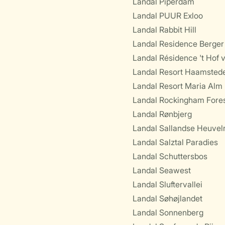
Landal Piperdam
Landal PUUR Exloo
Landal Rabbit Hill
Landal Residence Berger
Landal Résidence 't Hof
Landal Resort Haamsted
Landal Resort Maria Alm
Landal Rockingham Fore
Landal Rønbjerg
Landal Sallandse Heuvel
Landal Salztal Paradies
Landal Schuttersbos
Landal Seawest
Landal Sluftervallei
Landal Søhøjlandet
Landal Sonnenberg