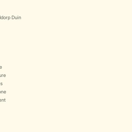
ddorp Duin
e
ure
es
one
ent