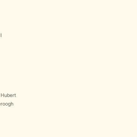
l
 Hubert
eroogh