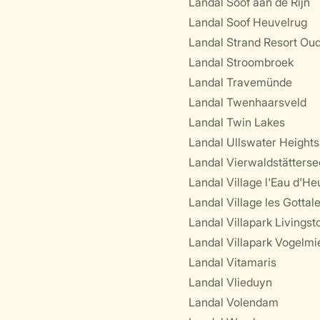
Landal Soof aan de Rijn
Landal Soof Heuvelrug
Landal Strand Resort Ou
Landal Stroombroek
Landal Travemünde
Landal Twenhaarsveld
Landal Twin Lakes
Landal Ullswater Heights
Landal Vierwaldstätterse
Landal Village l'Eau d'He
Landal Village les Gottal
Landal Villapark Livingst
Landal Villapark Vogelmi
Landal Vitamaris
Landal Vlieduyn
Landal Volendam