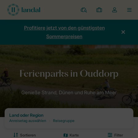
Ferienparks
Meine
Dropdown-
MEN
Buchungen
Menü
meines
Profitiere jetzt von den günstigsten
Kontos
Sommerpreisen
öffnen