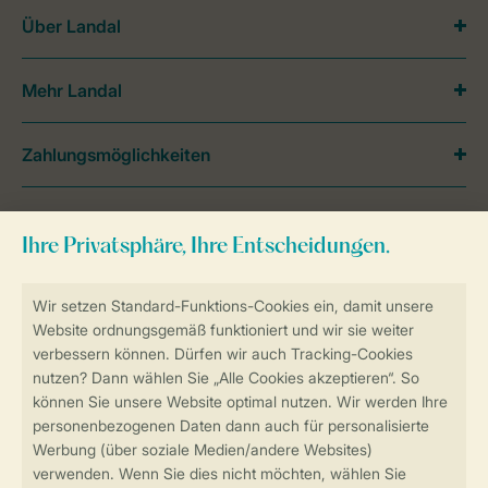
Über Landal
Mehr Landal
Zahlungsmöglichkeiten
Haben Sie Fragen?
Schauen Sie sich die
häufig gestellten
Fragen
an oder kontaktieren Sie unser
Contact Center
.
Follow Us
facebook
instagram
tiktok
youtube