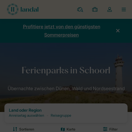
Ferienparks
Meine
Dropdown-
MEN
Buchungen
Menü
meines
Profitiere jetzt von den günstigsten
Kontos
Sommerpreisen
öffnen
Home
Destinationen: Dein Urlaubsziel mit Landal
Ferienparks Nie