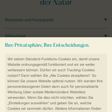
der Natur
Reiseziele und Ferienparks
Aktivurlaub
Reisetipps und Themen
Inspiration
Lage
Spezielle Unterkünfte