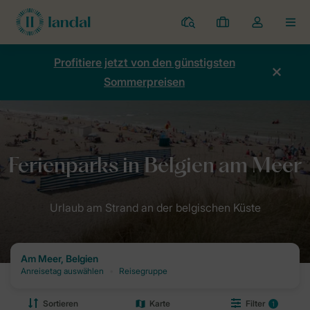
Ferienparks
Meine
Dropdown-
MEN
Buchungen
Menü
meines
Profitiere jetzt von den günstigsten
Kontos
Sommerpreisen
öffnen
Home
Destinationen: Dein Urlaubsziel mit Landal
Ferienparks am 