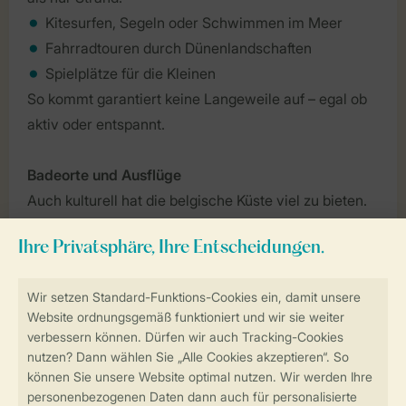
Kitesurfen, Segeln oder Schwimmen im Meer
Fahrradtouren durch Dünenlandschaften
Spielplätze für die Kleinen
So kommt garantiert keine Langeweile auf – egal ob
aktiv oder entspannt.
Badeorte und Ausflüge
Auch kulturell hat die belgische Küste viel zu bieten.
Beliebte Orte sind:
Knokke-Heist – stilvoll und lebendig
Ostende – maritim mit vielen Sehenswürdigkeiten
De Haan – charmant und entspannt Blankenberge
– ideal für einen Tagesausflug
Schlendere durch Einkaufsstraßen, entdecke Museen
oder genieße die Atmosphäre in gemütlichen Cafés.