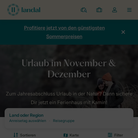
Ferienparks
Meine
Dropdown-
MEN
Buchungen
Menü
meines
Profitiere jetzt von den günstigsten
Kontos
Sommerpreisen
öffnen
Home
Angebote
Winter
November und Dezember
Zum Jahresabschluss Urlaub in der Natur? Dann sichere
Dir jetzt ein Ferienhaus mit Kamin!