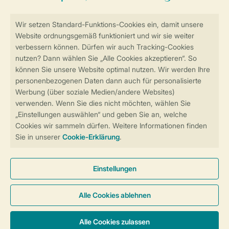
Sicher und schnell zur Online-Buchung
Sichere Datenübertragung
Sicheres Bezahlen
Sicherstellung Deiner Privatsphäre
Weitere Informationen und Einstellungen
Allgemeine Bedingungen
Impressum
Datenschutz
Cookies und Banner
Barrierefreiheit
© 2026 Landal GreenParks GmbH