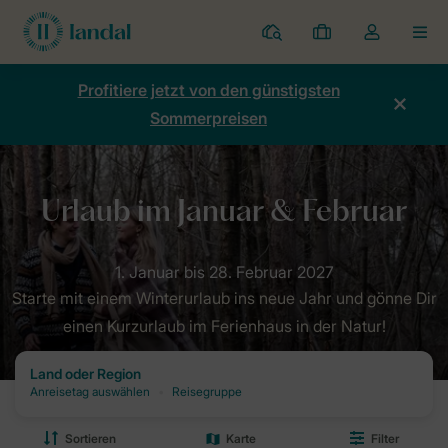
Ferienparks
Meine
Dropdown-
MEN
Buchungen
Menü
meines
Profitiere jetzt von den günstigsten
Kontos
Sommerpreisen
öffnen
Home
Angebote
Winter
Januar & Februar
Starte mit einem Winterurlaub ins neue Jahr und gönne Dir
einen Kurzurlaub im Ferienhaus in der Natur!