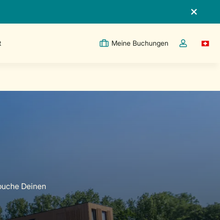
t
Meine Buchungen
Switc
Dropdown-Me
buche Deinen