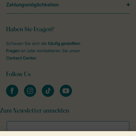
Zahlungsmöglichkeiten
Haben Sie Fragen?
Schauen Sie sich die
häufig gestellten
Fragen
an oder kontaktieren Sie unser
Contact Center
.
Follow Us
facebook
instagram
tiktok
youtube
Zum Newsletter anmelden