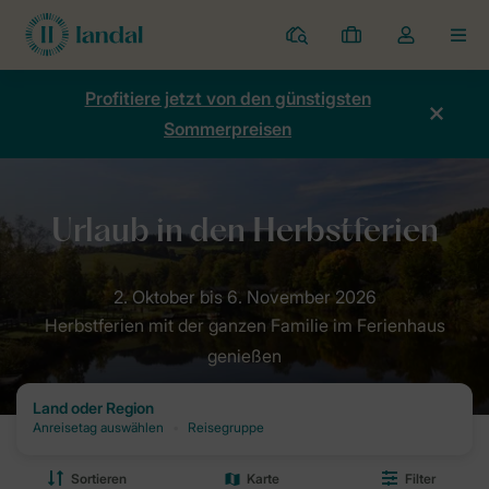
Ferienparks
Meine
Dropdown-
MEN
Buchungen
Menü
meines
Profitiere jetzt von den günstigsten
Kontos
Sommerpreisen
öffnen
Home
Angebote
Herbst
Herbstferien
Herbstferien mit der ganzen Familie im Ferienhaus
genießen