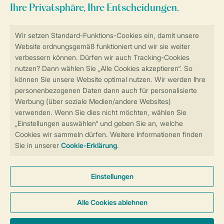
Sicher und schnell zur Online-Buchung
Sichere Datenübertragung
Sicheres Bezahlen
Sicherstellung Deiner Privatsphäre
Weitere Informationen und Einstellungen
Allgemeine Bedingungen
Impressum
Datenschutz
Cookies und Banner
Barrierefreiheit
© 2026 Landal GreenParks GmbH