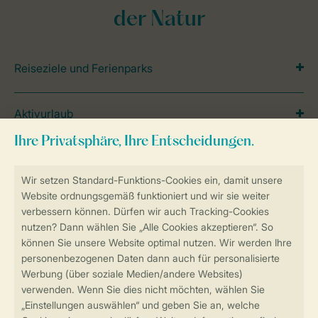
der Natur
Reiseziele und Ferienparks
Aktivurlaub
Reisetipps und Themen
Inspiration
Lage
Spezielle Unterkünfte