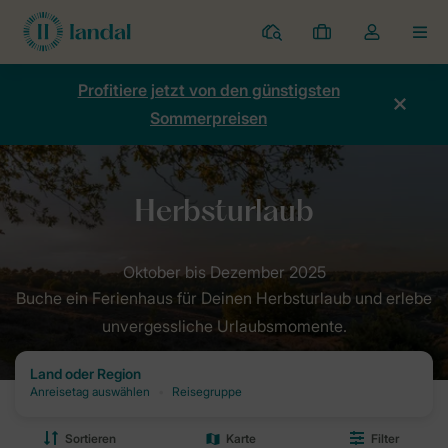
Ferienparks
Meine
Dropdown-
MEN
Buchungen
Menü
meines
Profitiere jetzt von den günstigsten
Kontos
Sommerpreisen
öffnen
Home
Angebote
Herbst
Herbsturlaub im Ferienpark: Jetzt b
Buche ein Ferienhaus für Deinen Herbsturlaub und erlebe
unvergessliche Urlaubsmomente.