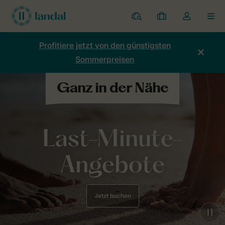
Ferienparks
Meine
Dropdown-
MEN
Buchungen
Menü
meines
Profitiere jetzt von den günstigsten
Kontos
Sommerpreisen
öffnen
Last-Minute-
Angebote
Jetzt buchen