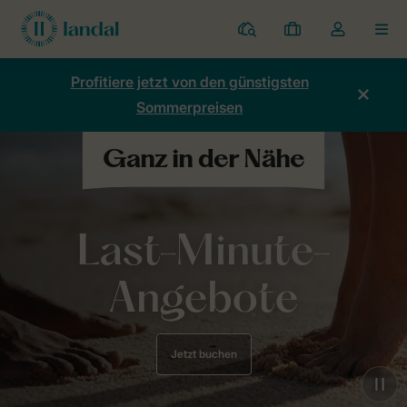
Ferienparks
Meine
Dropdown-
MEN
Buchungen
Menü
meines
Profitiere jetzt von den günstigsten
Kontos
Sommerpreisen
öffnen
Last-Minute-
Angebote
Jetzt buchen