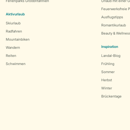
Ferienparks Großbritannien
Urlaub mit einer 
Feuerwerksfreie P
Aktivurlaub
Ausflugstipps
Skiurlaub
Romantikurlaub
Radfahren
Beauty & Wellnes
Mountainbiken
Inspiration
Wandern
Reiten
Landal-Blog
Schwimmen
Frühling
Sommer
Herbst
Winter
Brückentage