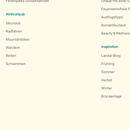
Ferienparks Großbritannien
Urlaub mit einer 
Feuerwerksfreie P
Aktivurlaub
Ausflugstipps
Skiurlaub
Romantikurlaub
Radfahren
Beauty & Wellnes
Mountainbiken
Inspiration
Wandern
Reiten
Landal-Blog
Schwimmen
Frühling
Sommer
Herbst
Winter
Brückentage