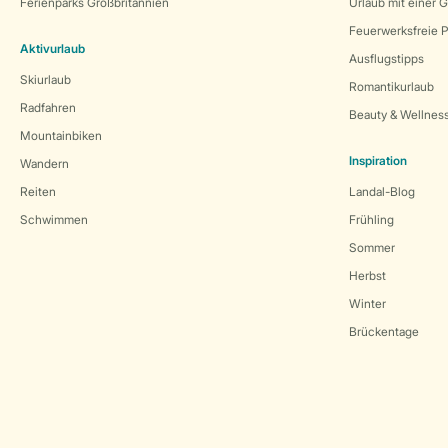
Ferienparks Großbritannien
Urlaub mit einer 
Feuerwerksfreie P
Aktivurlaub
Ausflugstipps
Skiurlaub
Romantikurlaub
Radfahren
Beauty & Wellnes
Mountainbiken
Inspiration
Wandern
Reiten
Landal-Blog
Schwimmen
Frühling
Sommer
Herbst
Winter
Brückentage