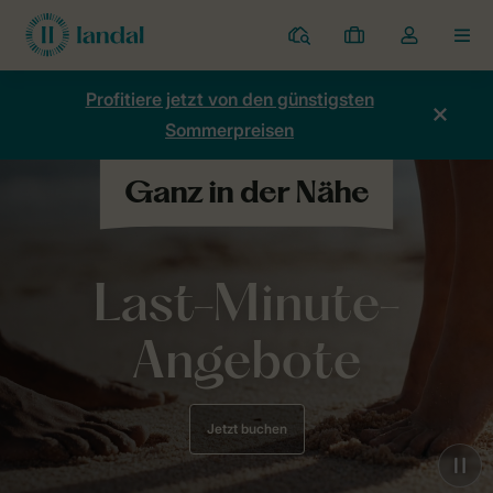
Ferienparks
Meine
Dropdown-
MEN
Buchungen
Menü
meines
Profitiere jetzt von den günstigsten
Kontos
Sommerpreisen
öffnen
Last-Minute-
Angebote
Jetzt buchen