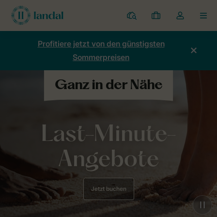
Ferienparks
Meine
Dropdown-
MEN
Buchungen
Menü
meines
Profitiere jetzt von den günstigsten
Kontos
Sommerpreisen
öffnen
Last-Minute-
Angebote
Jetzt buchen