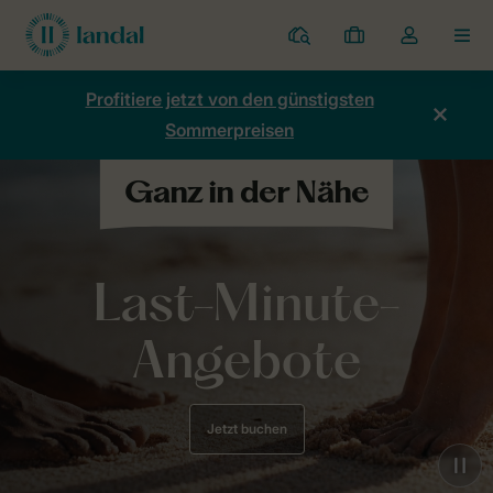
Ferienparks
Meine
Dropdown-
MEN
Buchungen
Menü
meines
Profitiere jetzt von den günstigsten
Kontos
Sommerpreisen
öffnen
Last-Minute-
Angebote
Jetzt buchen