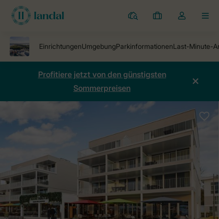
Ferienparks
Meine
Dropdown-
MEN
Buchungen
Menü
meines
Kontos
öffnen
Profitiere jetzt von den günstigsten
Sommerpreisen