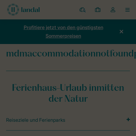
Ferienparks
Meine
Dropdown-
MEN
Buchungen
Menü
meines
Profitiere jetzt von den günstigsten
Kontos
Sommerpreisen
öffnen
mdmaccommodationnotfound
Home
mdmaccommodationnotfoundpage
Ferienhaus-Urlaub inmitten
der Natur
Reiseziele und Ferienparks