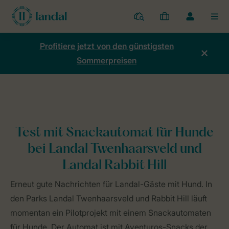
Ferienparks
Meine
Dropdown-
MEN
Buchungen
Menü
meines
Profitiere jetzt von den günstigsten
Kontos
Sommerpreisen
öffnen
Home
Mein Konto
Snackautomat für Hunde
Test mit Snackautomat für Hunde
bei Landal Twenhaarsveld und
Landal Rabbit Hill
Erneut gute Nachrichten für Landal-Gäste mit Hund. In
den Parks Landal Twenhaarsveld und Rabbit Hill läuft
momentan ein Pilotprojekt mit einem Snackautomaten
für Hunde. Der Automat ist mit Aventuros-Snacks der