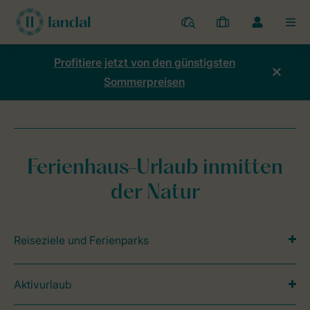
Ferienparks
Meine
Dropdown-
MEN
Buchungen
Menü
meines
Profitiere jetzt von den günstigsten
Kontos
Sommerpreisen
öffnen
Home
Mein Konto
Ergebnisse des Dialogs
Ferienhaus-Urlaub inmitten
der Natur
Reiseziele und Ferienparks
Aktivurlaub